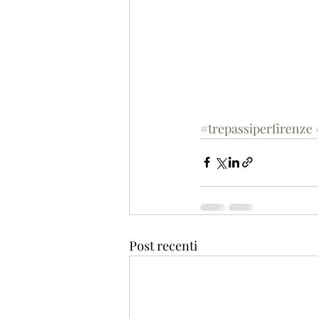
#trepassiperfirenze
Post recenti