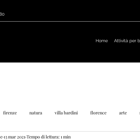
680
Home
Attività per
firenze
natura
villa bardini
florence
arte
ze
13 mar 2021
Tempo di lettura: 1 min
ponti
arno