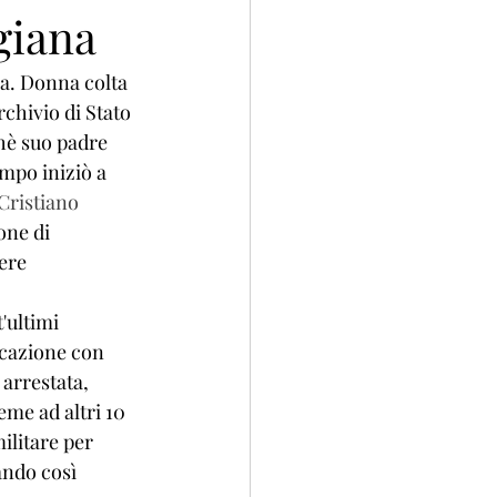
giana
na. Donna colta 
chivio di Stato 
chè suo padre 
empo iniziò a 
Cristiano 
one di 
ere 
'ultimi 
icazione con 
arrestata, 
eme ad altri 10 
ilitare per 
ando così 