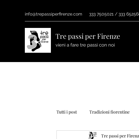
info@trepassiperfirenze.com
333 7505021 / 333 6525
Tre passi per Firenze
vieni a fare tre passi con noi
Tutti i post
Tradizioni fiorentine
Tre passi per Firen
natale
dante
primavera