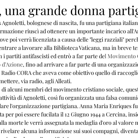
i, una grande donna parti
gnoletti, bolognese di nascita, fu una partigiana italia
ormazione riuscì ad ottenere un importante incarico all'Ar
ove poi verrà licenziata a causa delle "leggi razziali" per
entrare a lavorare alla Biblioteca Vaticana, ma in breve t
i partiti antifascisti ed entrò a far parte de
l Movimento 
o d’Azione
, fino ad arrivare a far parte di una organizzazi
Radio CORA che aveva come obiettivo quello di raccogli
ttere, via radio, agli Alleati.
o di alcuni membri del movimento cristiano sociale, quest
l'attività di Agnoletti, così fu organizzata una falsa comun
llare l'organizzazione partigiana. Anna Maria Enriques fu 
a per poi essere fucilata il 12 Giugno 1944 a Cercina, insi
lla morte le verrà assegnata la medaglia d'oro al valore m
n rivelare alcuna informazione sui suoi compagni, divent