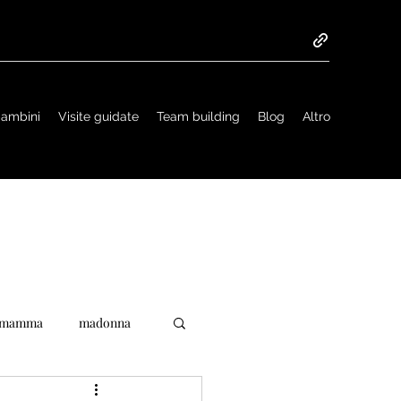
 bambini
Visite guidate
Team building
Blog
Altro
mamma
madonna