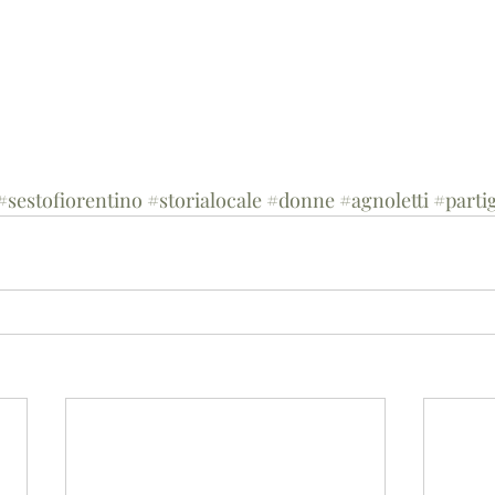
#sestofiorentino
#storialocale
#donne
#agnoletti
#parti