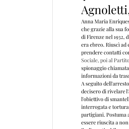
Agnolett
Anna Maria Enriques A
che grazie alla sua f
di Firenze nel 1932, d
era ebreo. Riuscì ad 
prendere contatti con 
Sociale, poi al Partit
spionaggio chiamata 
informazioni da trasme
A seguito dell'arrest
decisero di rivelare 
l'obiettivo di smante
interrogata e torturat
partigiani. Postuma a
essere riuscita a no