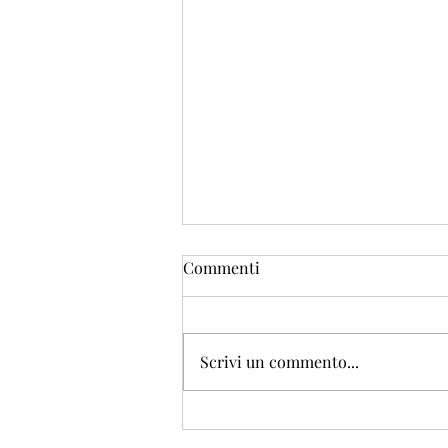
Commenti
Scrivi un commento...
Firenze vista dai
dipinti_Piazza della Signoria