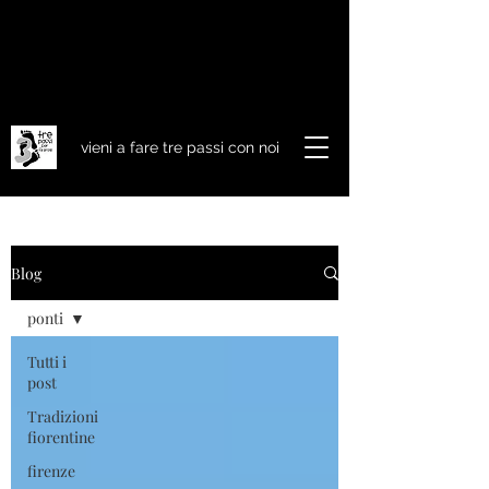
vieni a fare tre passi con noi
Blog
ponti
Tutti i
post
Tradizioni
fiorentine
firenze