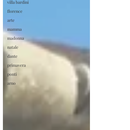
villa bardini
florence
arte
mamma
madonna
natale
dante
primavera
ponti
arno