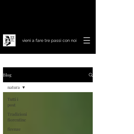
vieni a fare tre passi con noi
Blog
natura
Tutti i
post
Tradizioni
fiorentine
firenze