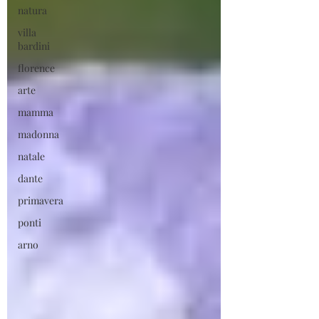
natura
villa
bardini
florence
arte
mamma
madonna
natale
dante
primavera
ponti
arno