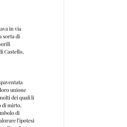
va in via 
 sorta di 
orili 
i Castello, 
 spaventata 
 loro unione 
lti dei quali li 
 di mirto, 
imbolo di 
lorare l’ipotesi 