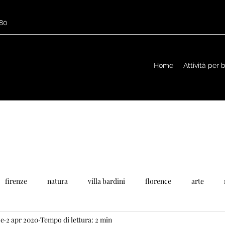
680
Home
Attività per
firenze
natura
villa bardini
florence
arte
ze
2 apr 2020
Tempo di lettura: 2 min
ponti
arno