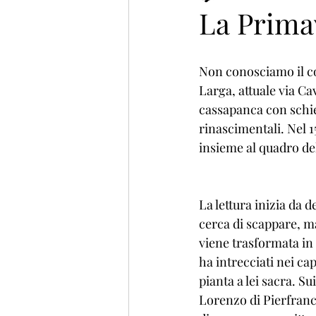
La Primav
Non conosciamo il co
Larga, attuale via Ca
cassapanca con schien
rinascimentali. Nel 15
insieme al quadro del
La lettura inizia da d
cerca di scappare, ma
viene trasformata in 
ha intrecciati nei ca
pianta a lei sacra. S
Lorenzo di Pierfrance