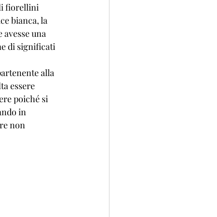
fiorellini 
ce bianca, la 
e avesse una 
 di significati 
partenente alla 
ta essere 
ere poiché si 
ando in 
ore non 