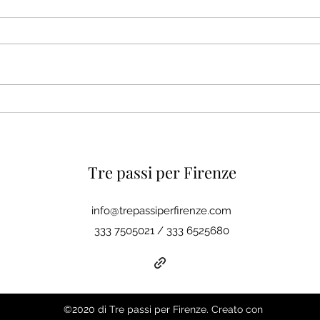
Firenze vista dai
Firen
dipinti_Piazza della
dipi
Repubblica
Tre passi per Firenze
info@trepassiperfirenze.com
333 7505021 / 333 6525680
©2020 di Tre passi per Firenze. Creato con