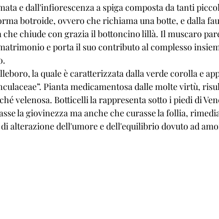
ta e dall'infiorescenza a spiga composta da tanti piccoli 
 forma botroide, ovvero che richiama una botte, e dalla fau
che chiude con grazia il bottoncino lillà. Il muscaro par
matrimonio e porta il suo contributo al complesso insieme
o.
elleboro, la quale è caratterizzata dalla verde corolla e ap
nculaceae”. Pianta medicamentosa dalle molte virtù, risul
hé velenosa. Botticelli la rappresenta sotto i piedi di Ven
sse la giovinezza ma anche che curasse la follia, rimedi
o di alterazione dell'umore e dell'equilibrio dovuto ad am