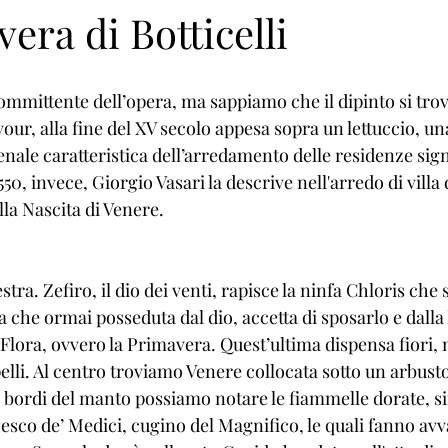
era di Botticelli
mmittente dell’opera, ma sappiamo che il dipinto si trova
vour, alla fine del XV secolo appesa sopra un lettuccio, una
ale caratteristica dell’arredamento delle residenze sign
50, invece, Giorgio Vasari la descrive nell'arredo di villa d
la Nascita di Venere.
estra. Zefiro, il dio dei venti, rapisce la ninfa Chloris che
 che ormai posseduta dal dio, accetta di sposarlo e dalla
Flora, ovvero la Primavera. Quest’ultima dispensa fiori, mo
pelli. Al centro troviamo Venere collocata sotto un arbusto
ui bordi del manto possiamo notare le fiammelle dorate, s
sco de’ Medici, cugino del Magnifico, le quali fanno avva