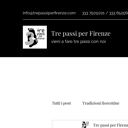
info@trepassiperfirenze.com
333 7505021 / 333 6525
Tre passi per Firenze
vieni a fare tre passi con noi
Tutti i post
Tradizioni fiorentine
Tre passi per Firen
natale
dante
primavera