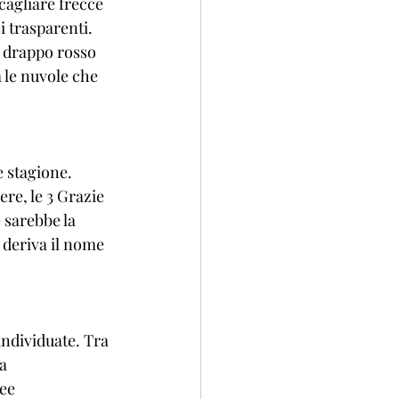
cagliare frecce 
i trasparenti. 
n drappo rosso 
 le nuvole che 
 stagione. 
re, le 3 Grazie 
 sarebbe la 
 deriva il nome 
individuate. Tra 
a 
ee 