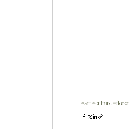
#art
#culture
#flore