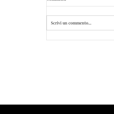
Scrivi un commento...
Firenze vista dai
dipinti_Piazza della Signoria