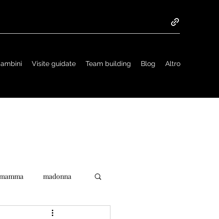
 bambini
Visite guidate
Team building
Blog
Altro
mamma
madonna