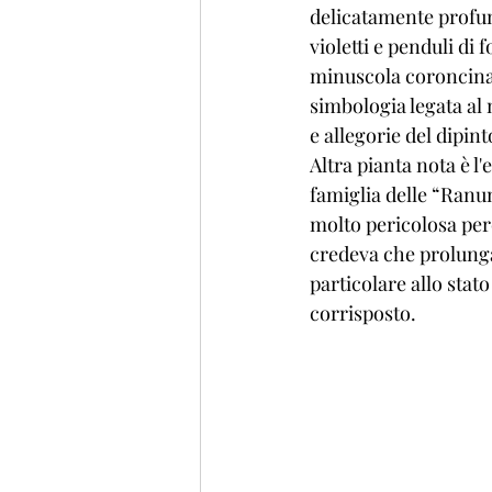
delicatamente profuma
violetti e penduli di
minuscola coroncina 
simbologia legata al 
e allegorie del dipint
Altra pianta nota è l'
famiglia delle “Ranu
molto pericolosa perc
credeva che prolunga
particolare allo stat
corrisposto.