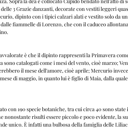
a. Sopra la dea è collocato Cupido bendato nell'atto di s
delle 3 Grazie danzanti, decorate con vestiti leggeri quas
urio, dipinto con i tipici calzari alati e vestito solo da u
dalle fiammelle di Lorenzo, che con il caduceo allontana
ino.
 avvalorate è che il dipinto rappresenti la Primavera come
ra sono catalogati come i mesi del vento, cioè marzo; Vene
rebbero il mese dell'amore, cioè aprile; Mercurio invece
mese di maggio, in quanto lui è figlio di Maia, dalla quale
prato con 190 specie botaniche, tra cui circa 40 sono state 
e nonostante risulti essere piccolo e poco evidente, la su
e unico. È infatti una bulbosa della famiglia delle Liliac