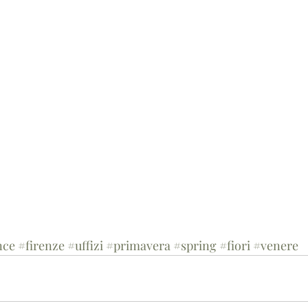
nce
#firenze
#uffizi
#primavera
#spring
#fiori
#venere