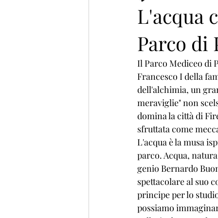
L'acqua 
Parco di 
Il Parco Mediceo di 
Francesco I della fam
dell'alchimia, un gran
meraviglie" non scels
domina la città di F
sfruttata come mecca
L'acqua è la musa ispi
parco. Acqua, natura
genio Bernardo Buont
spettacolare al suo c
principe per lo stud
possiamo immaginare 