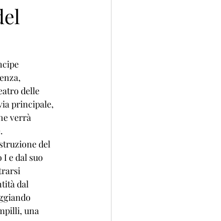
del
ncipe 
ienza, 
eatro delle 
ia principale, 
he verrà 
.
ostruzione del 
I e dal suo 
rarsi 
ità dal 
eggiando 
pilli, una 