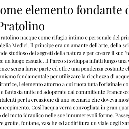
come elemento fondante 
Pratolino
Pratolino nacque come rifugio intimo e personale del pri
iglia Medici. Il principe era un amante dell'arte, della sc
de studioso dei segreti della natura e per creare il suo "t
e un luogo casuale. Il Parco si sviluppa infatti lungo una v
irenze senza farne parte ed offre una pendenza costante c
nismo fondamentale per utilizzare la ricchezza di acque
ratrice, l'elemento attorno a cui ruota tutta l'originale c
 e fantasia unite ed adoperate dal committente Francesco 
alenti per la creazione di uno scenario che doveva most
oncepimento. Così l'acqua verrà convogliata in gran quant
io del moto idraulico nelle sue innumerevoli forme. Pass
grotte, fontane, vasche ed addirittura un viale degli zam