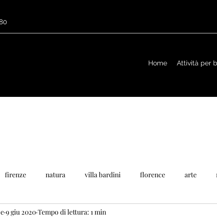
680
Home
Attività per
firenze
natura
villa bardini
florence
arte
ze
9 giu 2020
Tempo di lettura: 1 min
ponti
arno