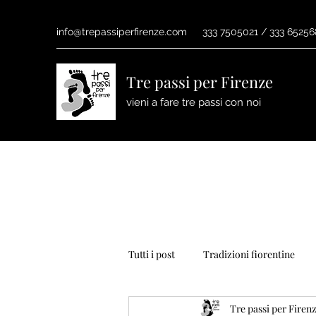
info@trepassiperfirenze.com
333 7505021 / 333 6525
Tre passi per Firenze
vieni a fare tre passi con noi
Tutti i post
Tradizioni fiorentine
Tre passi per Firen
natale
dante
primavera