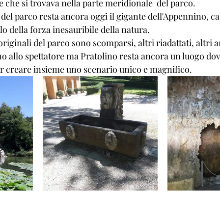
ce che si trovava nella parte meridionale  del parco. 
el parco resta ancora oggi il gigante dell'Appennino, ca
 della forza inesauribile della natura. 
riginali del parco sono scomparsi, altri riadattati, altri 
no allo spettatore ma Pratolino resta ancora un luogo dove
er creare insieme uno scenario unico e magnifico. 