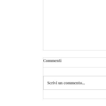
Commenti
Scrivi un commento...
Firenze vista dai
dipinti_Piazza della Signoria