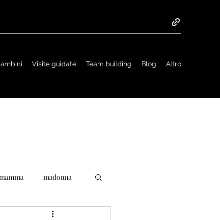
 bambini
Visite guidate
Team building
Blog
Altro
mamma
madonna