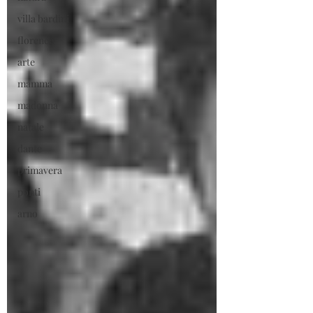
villa bardini
florence
arte
mamma
madonna
natale
dante
primavera
ponti
arno