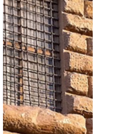
villa bardini
florence
arte
mamma
madonna
natale
dante
primavera
ponti
arno