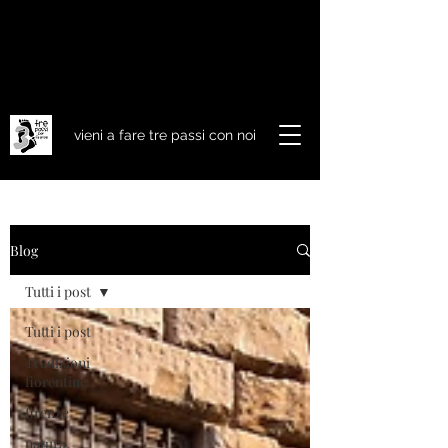
vieni a fare tre passi con noi
Blog
Tutti i post
Tutti i post
Tradizioni
fiorentine
firenze
natura