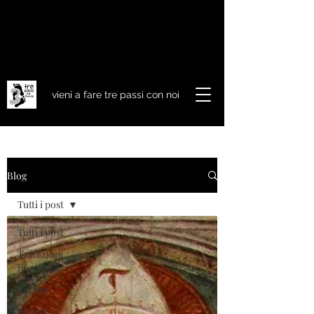
vieni a fare tre passi con noi
Blog
Tutti i post
Tutti i post
Tradizioni
fiorentine
firenze
natura