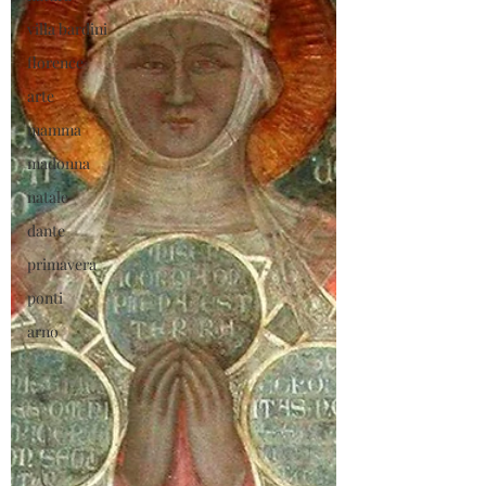
villa bardini
florence
arte
mamma
madonna
natale
dante
primavera
ponti
arno