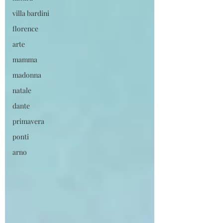
villa bardini
florence
arte
mamma
madonna
natale
dante
primavera
ponti
arno