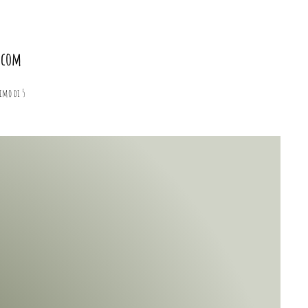
e.com
imo di 5