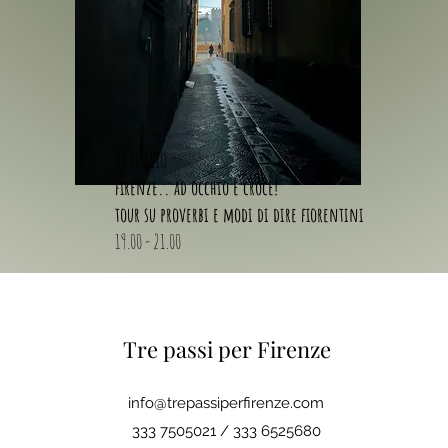
18 LUGLIO
firenze.. ad occhio e croce!
tour su proverbi e modi di dire fiorentini
19.00 - 21.00
Tre passi per Firenze
info@trepassiperfirenze.com
333 7505021 / 333 6525680