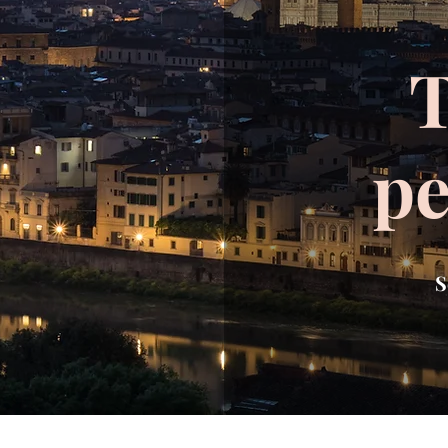
T
pe
S