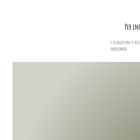
Per in
L'associazione si ris
partecipanti