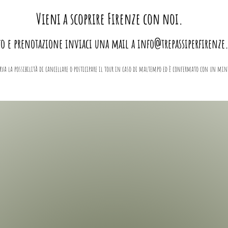
Vieni a scoprire Firenze con noi.
fo e prenotazione inviaci una mail a
info@trepassiperfirenz
erva la possibilità di cancellare o posticipare il tour in caso di maltempo
ed è confermato con un min