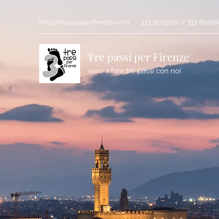
info@trepassiperfirenze.com
333 7505021 / 333 6525
Tre passi per Firenze
vieni a fare tre passi con noi