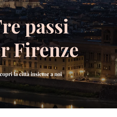
re passi
r Firenze
copri la città insieme a noi